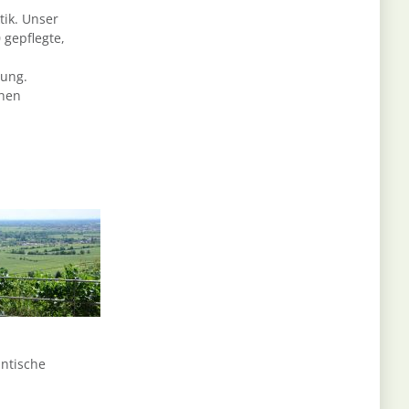
tik. Unser
 gepflegte,
bung.
chen
ntische