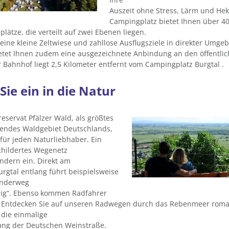
Auszeit ohne Stress, Lärm und Hek
Campingplatz bietet Ihnen über 40
lplätze, die verteilt auf zwei Ebenen liegen.
 eine kleine Zeltwiese und zahllose Ausflugsziele in direkter Umge
tet Ihnen zudem eine ausgezeichnete Anbindung an den öffentli
 Bahnhof liegt 2,5 Kilometer entfernt vom Campingplatz Burgtal .
ie ein in die Natur
eservat Pfälzer Wald, als größtes
ndes Waldgebiet Deutschlands,
 für jeden Naturliebhaber. Ein
childertes Wegenetz
ndern ein. Direkt am
rgtal entlang führt beispielsweise
nderweg
eig“. Ebenso kommen Radfahrer
n. Entdecken Sie auf unseren Radwegen durch das Rebenmeer roma
die einmalige
ang der Deutschen Weinstraße.