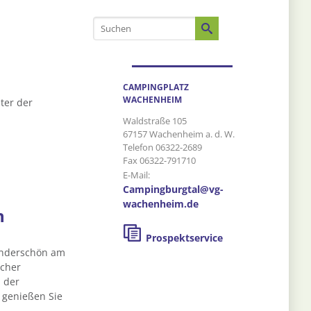
CAMPINGPLATZ
WACHENHEIM
ter der
Waldstraße 105
67157 Wachenheim a. d. W.
Telefon 06322-2689
Fax 06322-791710
E-Mail:
Campingburgtal@vg-
wachenheim.de
n
Prospektservice
underschön am
scher
 der
 genießen Sie