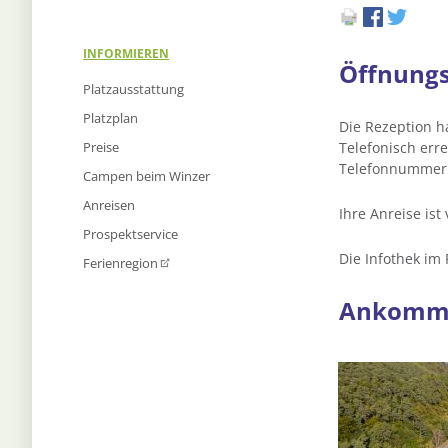
Navigation
INFORMIEREN
Öffnungs
überspringen
Platzausstattung
Platzplan
Die Rezeption ha
Preise
Telefonisch err
Telefonnummer:
Campen beim Winzer
Anreisen
Ihre Anreise ist
Prospektservice
Die Infothek im
Ferienregion
Ankomme