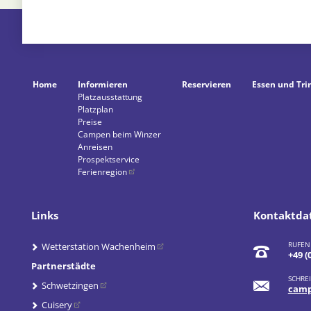
Home
Informieren
Reservieren
Essen und Tri
Navigation
Platzausstattung
überspringen
Platzplan
Preise
Campen beim Winzer
Anreisen
Prospektservice
Ferienregion
Links
Kontaktda
RUFEN
Wetterstation Wachenheim
+49 (
Partnerstädte
SCHREI
Schwetzingen
camp
Cuisery