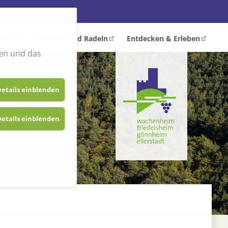
nken
Wandern und Radeln
Entdecken & Erleben
en und das
etails einblenden
etails einblenden