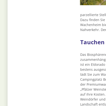
parzellierte Stel
Dazu finden Sie
Wachenheim bie
Nahverkehr. Der
Tauchen S
Das Biosphärenr
zusammenhänge
ist ein Eldorado
bestens ausges
lädt Sie zum Wa
Campingplatz Bu
der Premiumwa
„Pfälzer Weinst
auf ihre Koste
Weindörfer und 
Landschaft entl