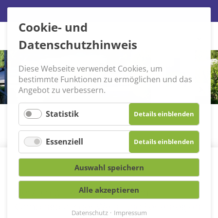
Cookie- und
Navigation
Datenschutzhinweis
überspringen
Diese Webseite verwendet Cookies, um
bestimmte Funktionen zu ermöglichen und das
Angebot zu verbessern.
Statistik
Details einblenden
Essenziell
Details einblenden
Auswahl speichern
Alle akzeptieren
Herzlich willkommen auf dem
Campingplatz der Wein- und Ferienregion
Datenschutz
Impressum